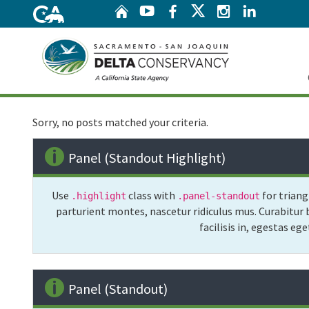
Home
Twitter
YouTube
Facebook
Instagram
Linke
Home
Sorry, no posts matched your criteria.
Panel (Standout Highlight)
Use
class with
for triang
.highlight
.panel-standout
parturient montes, nascetur ridiculus mus. Curabitur b
facilisis in, egestas e
Panel (Standout)