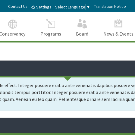
Skip
dIn
Contact Us
Translation Notice
Select Language
▼
Settings
to
Main
Content
Conservancy
Programs
Board
News & Events
le effect. Integer posuere erat a ante venenatis dapibus posuere v
landit tempus porttitor. Integer posuere erat a ante venenatis dap
get quam. Aenean eu leo quam. Pellentesque ornare sem lacinia qu