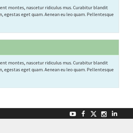
ient montes, nascetur ridiculus mus. Curabitur blandit
s in, egestas eget quam. Aenean eu leo quam. Pellentesque
ient montes, nascetur ridiculus mus. Curabitur blandit
s in, egestas eget quam. Aenean eu leo quam. Pellentesque
Facebook
Linke
YouTube
Instagr
Twitter